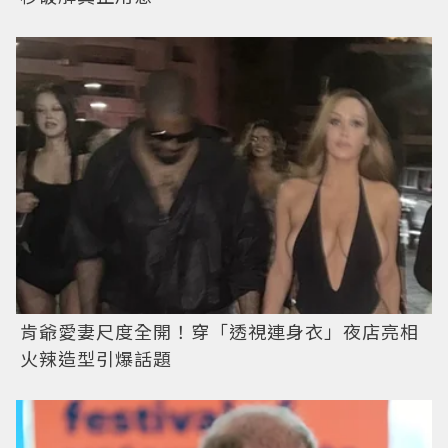
肯爺愛妻尺度全開！穿「透視連身衣」夜店亮相
火辣造型引爆話題