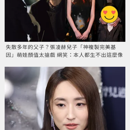
失散多年的父子？張凌赫兒子「神複製完美基
因」萌娃顏值太搶戲 網笑：本人都生不出這麼像