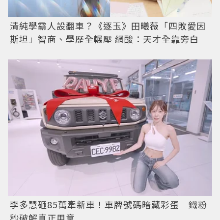
清純學霸人設翻車？《逐玉》田曦薇「四敗愛因
斯坦」智商、學歷全輾壓 網酸：天才全靠旁白
李多慧砸85萬牽新車！車牌號碼暗藏彩蛋 鐵粉
秒破解真正用意