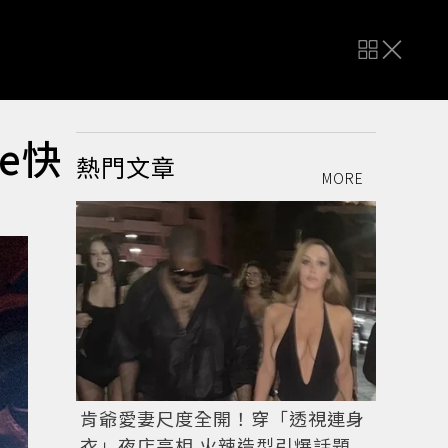
e快
熱門文章
MORE
肯爺愛妻尺度全開！穿「透視連身
衣」夜店亮相 火辣造型引爆話題