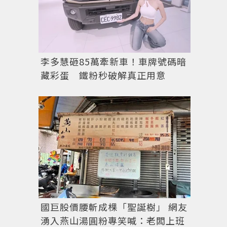
李多慧砸85萬牽新車！車牌號碼暗
藏彩蛋 鐵粉秒破解真正用意
國巨股價腰斬成棵「聖誕樹」 網友
湧入燕山湯圓粉專笑喊：老闆上班