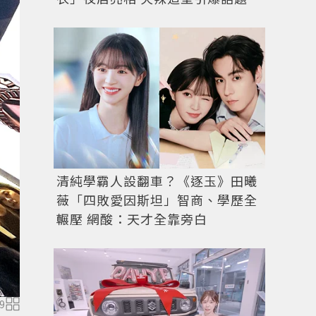
清純學霸人設翻車？《逐玉》田曦
Boucheron於首爾最新潮流熱門地段「聖水洞」開設了
薇「四敗愛因斯坦」智商、學歷全
全球第二站。記者釋俊哲／攝影
輾壓 網酸：天才全靠旁白
9