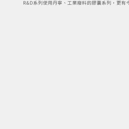
R&D系列使用丹寧、工業廢料的膠囊系列，更有今
n提供
9
/
9