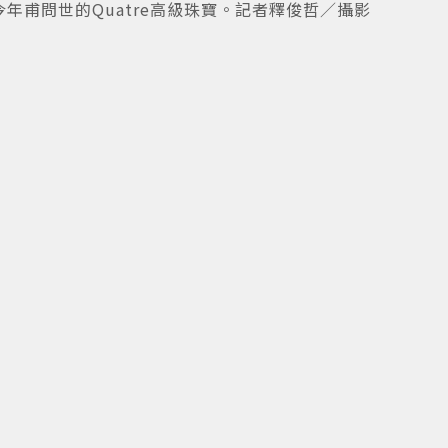
年甫問世的Quatre高級珠寶。記者釋俊哲／攝影