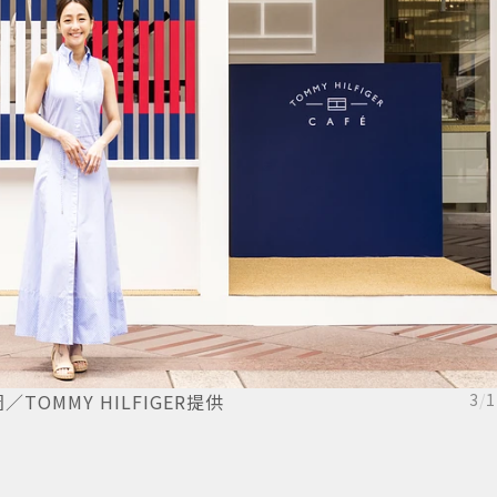
OMMY HILFIGER提供
3
/
1