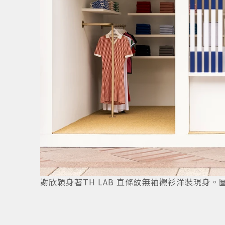
謝欣穎身著TH LAB 直條紋無袖襯衫洋裝現身。圖／T
2
/
12