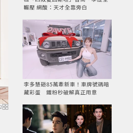
輾壓 網酸：天才全靠旁白
李多慧砸85萬牽新車！車牌號碼暗
藏彩蛋 鐵粉秒破解真正用意
2
林哲熹演繹TH LAB 丹寧短袖襯衫。圖／TOMMY HILFI