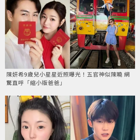
陳妍希9歲兒小星星近照曝光！五官神似陳曉 網
驚直呼「縮小版爸爸」