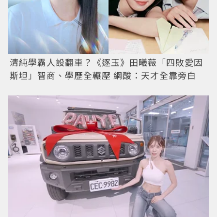
清純學霸人設翻車？《逐玉》田曦薇「四敗愛因
斯坦」智商、學歷全輾壓 網酸：天才全靠旁白