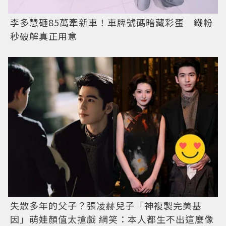
李多慧砸85萬牽新車！車牌號碼暗藏彩蛋 鐵粉
秒破解真正用意
失散多年的父子？張凌赫兒子「神複製完美基
因」萌娃顏值太搶戲 網笑：本人都生不出這麼像