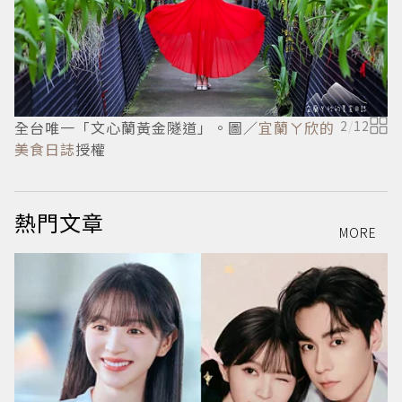
全台唯一「文心蘭黃金隧道」。圖／
宜蘭ㄚ欣的
2
/
12
美食日誌
授權
熱門文章
MORE