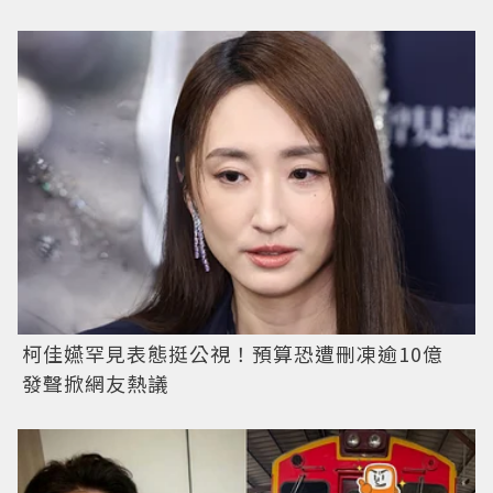
柯佳嬿罕見表態挺公視！預算恐遭刪凍逾10億
發聲掀網友熱議