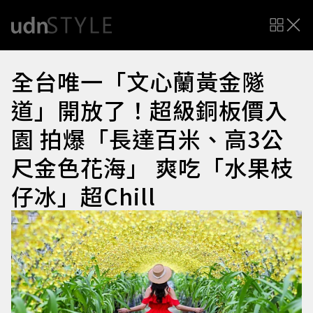
全台唯一「文心蘭黃金隧
道」開放了！超級銅板價入
園 拍爆「長達百米、高3公
尺金色花海」 爽吃「水果枝
仔冰」超Chill