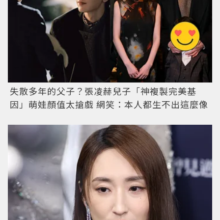
失散多年的父子？張凌赫兒子「神複製完美基
因」萌娃顏值太搶戲 網笑：本人都生不出這麼像