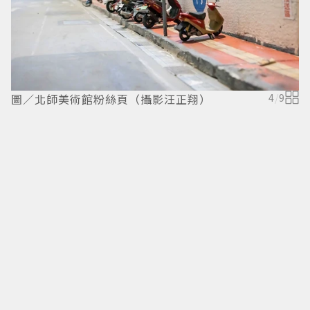
圖／北師美術館粉絲頁（攝影汪正翔）
4
/
9