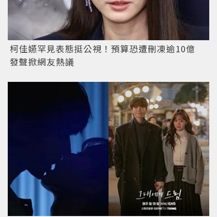
柯佳嬿罕見表態挺公視！預算恐遭刪凍逾10億
發聲掀網友熱議