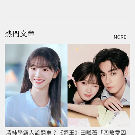
熱門文章
MORE
清純學霸人設翻車？《逐玉》田曦薇「四敗愛因