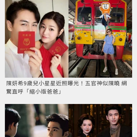
陳妍希9歲兒小星星近照曝光！五官神似陳曉 網
驚直呼「縮小版爸爸」