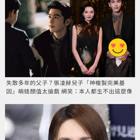
失散多年的父子？張凌赫兒子「神複製完美基
因」萌娃顏值太搶戲 網笑：本人都生不出這麼像