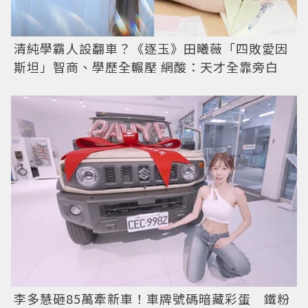
清純學霸人設翻車？《逐玉》田曦薇「四敗愛因
斯坦」智商、學歷全輾壓 網酸：天才全靠旁白
李多慧砸85萬牽新車！車牌號碼暗藏彩蛋 鐵粉