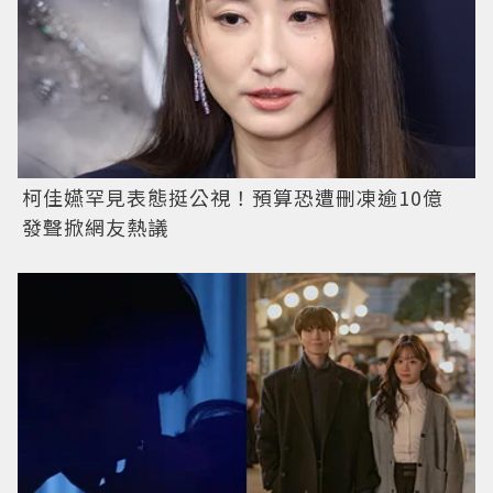
柯佳嬿罕見表態挺公視！預算恐遭刪凍逾10億
發聲掀網友熱議