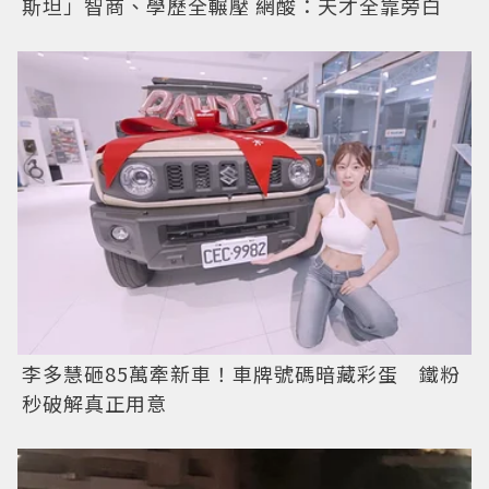
斯坦」智商、學歷全輾壓 網酸：天才全靠旁白
李多慧砸85萬牽新車！車牌號碼暗藏彩蛋 鐵粉
秒破解真正用意