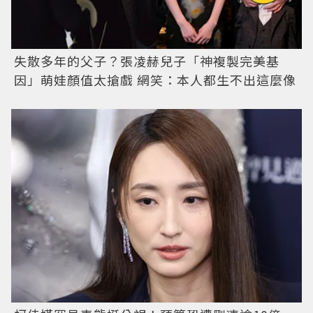
失散多年的父子？張凌赫兒子「神複製完美基
因」萌娃顏值太搶戲 網笑：本人都生不出這麼像