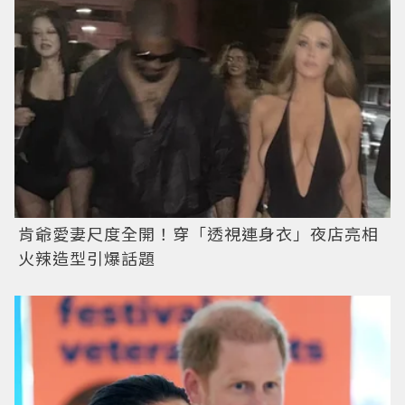
肯爺愛妻尺度全開！穿「透視連身衣」夜店亮相
火辣造型引爆話題