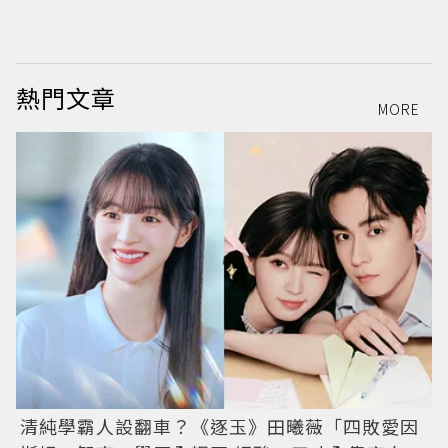
熱門文章
MORE
清純學霸人設翻車？《逐玉》田曦薇「四敗愛因