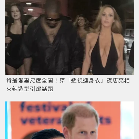
肯爺愛妻尺度全開！穿「透視連身衣」夜店亮相
火辣造型引爆話題