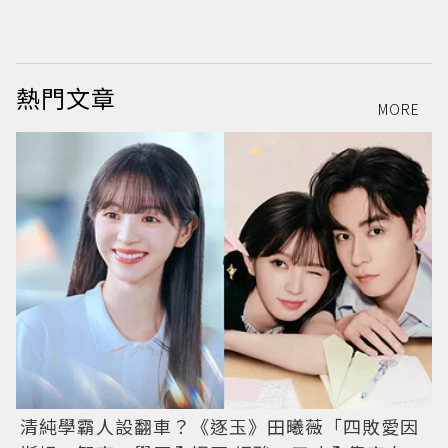
熱門文章
MORE
清純學霸人設翻車？《逐玉》田曦薇「四敗愛因