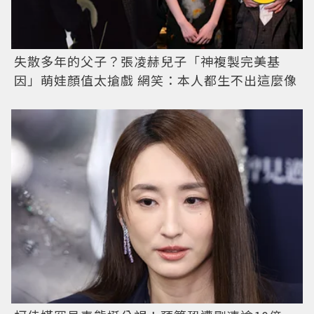
失散多年的父子？張凌赫兒子「神複製完美基
因」萌娃顏值太搶戲 網笑：本人都生不出這麼像