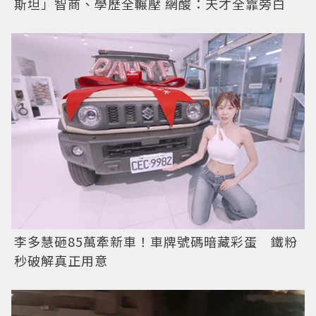
斯坦」智商、學歷全輾壓 網酸：天才全靠旁白
李多慧砸85萬牽新車！車牌號碼暗藏彩蛋 鐵粉
秒破解真正用意