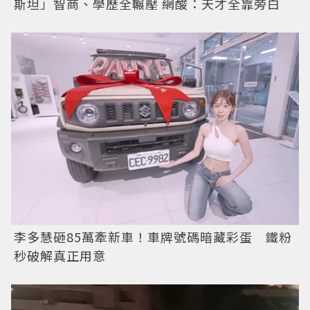
斯坦」智商、學歷全輾壓 網酸：天才全靠旁白
李多慧砸85萬牽新車！車牌號碼暗藏彩蛋 鐵粉
秒破解真正用意