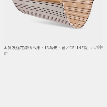
木質及緹花織物吊床，13萬元。圖／CELINE提
3
/
19
供
韓
膠