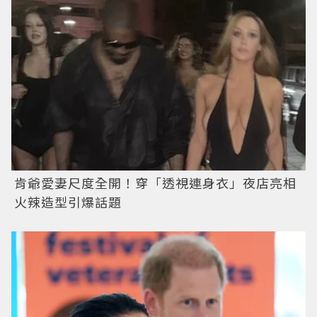
肯爺愛妻尺度全開！穿「透視連身衣」夜店亮相
火辣造型引爆話題