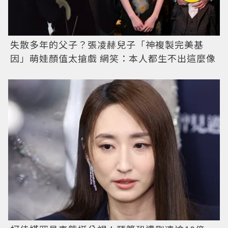
失散多年的父子？張凌赫兒子「神複製完美基
因」萌娃顏值太搶戲 網笑：本人都生不出這麼像