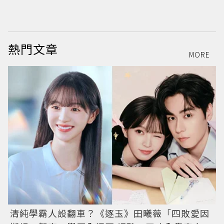
洗
熱門文章
MORE
清純學霸人設翻車？《逐玉》田曦薇「四敗愛因