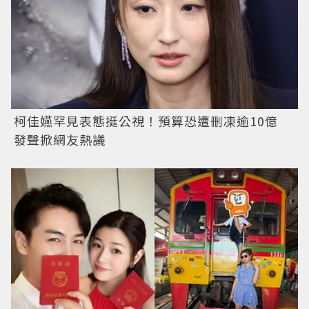
柯佳嬿罕見表態挺公視！預算恐遭刪凍逾10億
發聲掀網友熱議