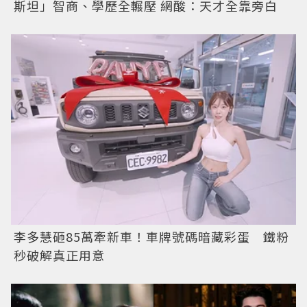
斯坦」智商、學歷全輾壓 網酸：天才全靠旁白
李多慧砸85萬牽新車！車牌號碼暗藏彩蛋 鐵粉
秒破解真正用意