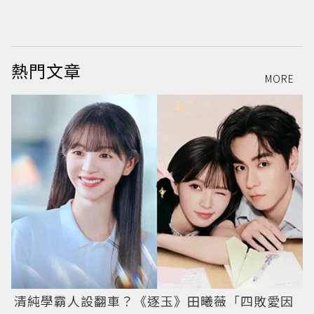
熱門文章
MORE
清純學霸人設翻車？《逐玉》田曦薇「四敗愛因