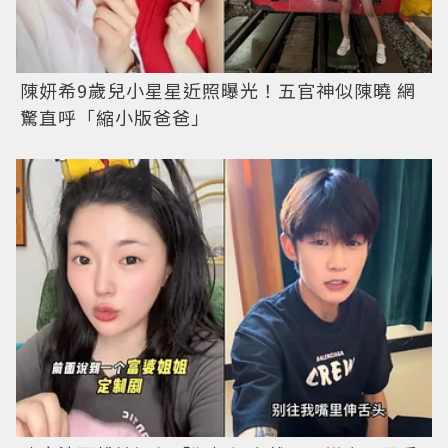
陳妍希9歲兒小星星近照曝光！五官神似陳曉 網
驚直呼「縮小版爸爸」