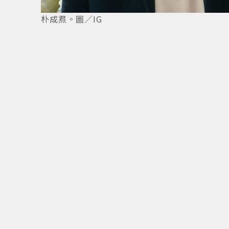
朴成焄。圖／IG