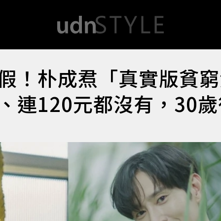
假！朴成焄「真實版貧窮
連120元都沒有，30