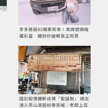
4
李多慧砸85萬牽新車！車牌號碼暗
藏彩蛋 鐵粉秒破解真正用意
國巨股價腰斬成棵「聖誕樹」 網友
湧入燕山湯圓粉專笑喊：老闆上班