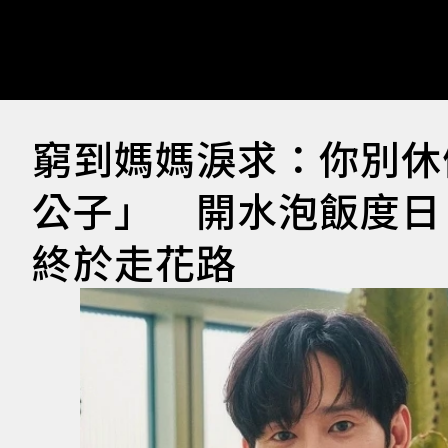
窮到媽媽淚求：你別休
公子」 開水泡飯度日、
終於走花路