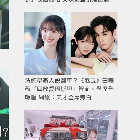
清純學霸人設翻車？《逐玉》田曦
薇「四敗愛因斯坦」智商、學歷全
輾壓 網酸：天才全靠旁白
朴成焄。圖／IG