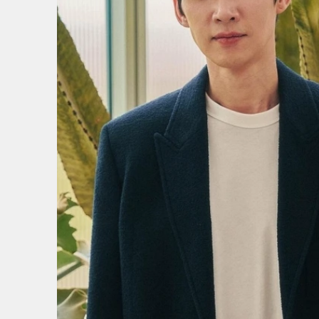
4
/
4