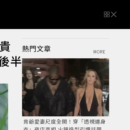
貴
熱門文章
MORE
歲後半
肯爺愛妻尺度全開！穿「透視連身
衣」夜店亮相 火辣造型引爆話題