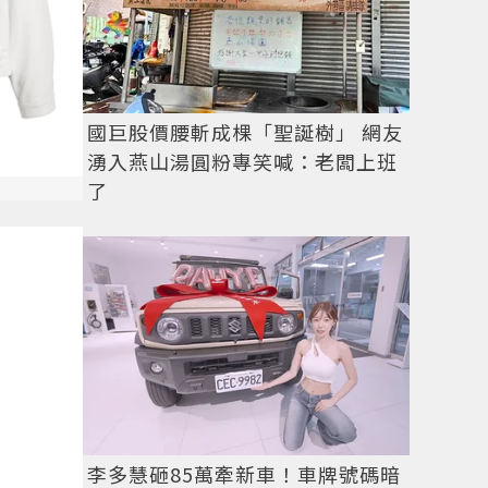
國巨股價腰斬成棵「聖誕樹」 網友
湧入燕山湯圓粉專笑喊：老闆上班
了
李多慧砸85萬牽新車！車牌號碼暗