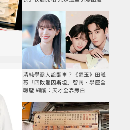
清純學霸人設翻車？《逐玉》田曦
薇「四敗愛因斯坦」智商、學歷全
輾壓 網酸：天才全靠旁白