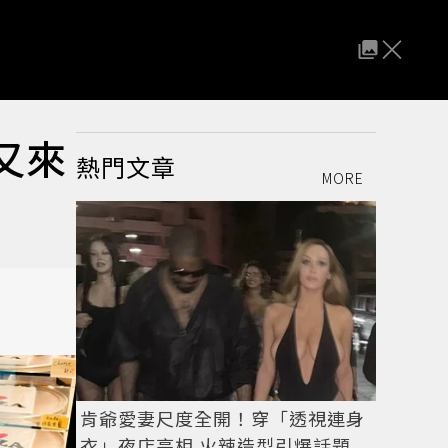
款又來
熱門文章
MORE
肯爺愛妻尺度全開！穿「透視連身
衣」夜店亮相 火辣造型引爆話題