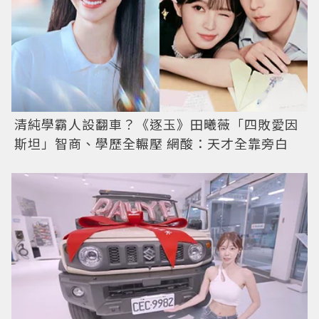
清純學霸人設翻車？《逐玉》田曦薇「四敗愛因
斯坦」智商、學歷全輾壓 網酸：天才全靠旁白