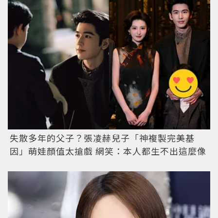
失散多年的父子？張凌赫兒子「神複製完美基
因」萌娃顏值太搶戲 網笑：本人都生不出這麼像