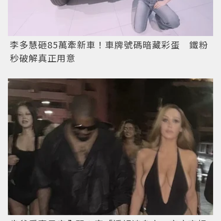
李多慧砸85萬牽新車！車牌號碼暗藏彩蛋 鐵粉
秒破解真正用意