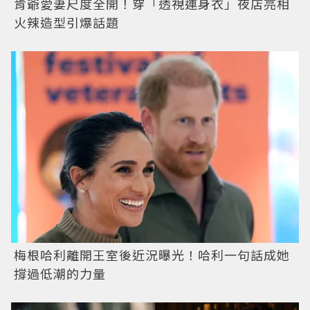
肯爺愛妻尺度全開！穿「透視連身衣」夜店亮相
火辣造型引爆話題
梅根哈利離開王室後近況曝光！哈利一句話成她
撐過低潮的力量