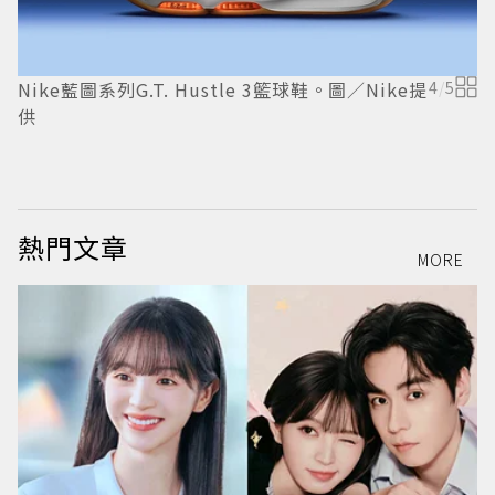
P
Nike藍圖系列G.T. Hustle 3籃球鞋。圖／Nike提
4
/
5
P
供
熱門文章
MORE