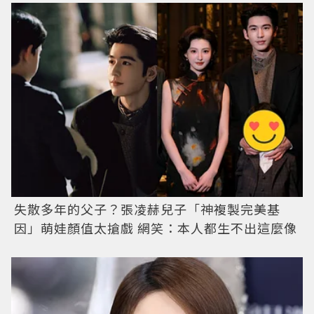
失散多年的父子？張凌赫兒子「神複製完美基
因」萌娃顏值太搶戲 網笑：本人都生不出這麼像