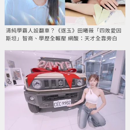
清純學霸人設翻車？《逐玉》田曦薇「四敗愛因
斯坦」智商、學歷全輾壓 網酸：天才全靠旁白