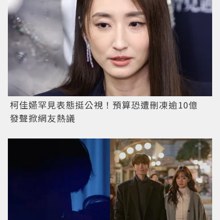
柯佳嬿罕見表態挺公視！預算恐遭刪凍逾10億
發聲掀網友熱議