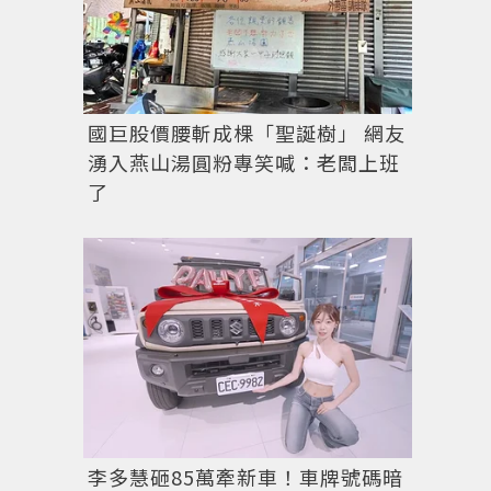
國巨股價腰斬成棵「聖誕樹」 網友
湧入燕山湯圓粉專笑喊：老闆上班
了
李多慧砸85萬牽新車！車牌號碼暗