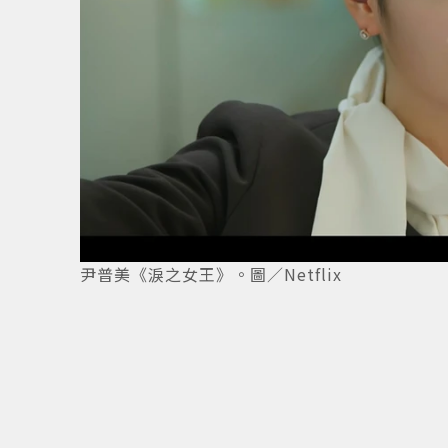
2
/
3
尹普美《淚之女王》。圖／Netflix