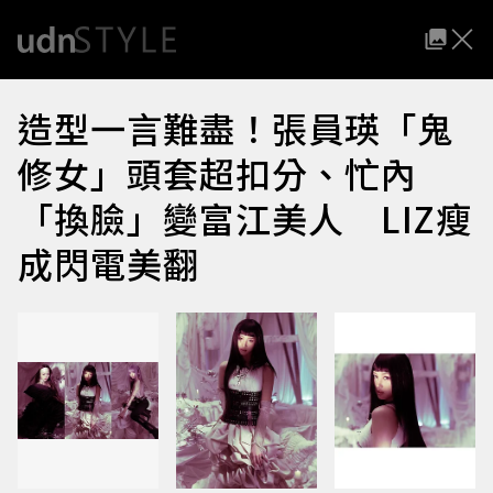
造型一言難盡！張員瑛「鬼
修女」頭套超扣分、忙內
「換臉」變富江美人 LIZ瘦
成閃電美翻