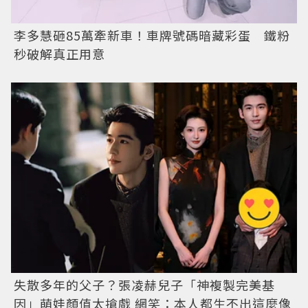
李多慧砸85萬牽新車！車牌號碼暗藏彩蛋 鐵粉
秒破解真正用意
失散多年的父子？張凌赫兒子「神複製完美基
因」萌娃顏值太搶戲 網笑：本人都生不出這麼像