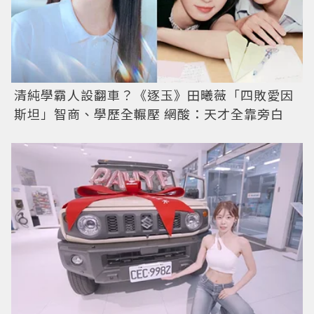
清純學霸人設翻車？《逐玉》田曦薇「四敗愛因
斯坦」智商、學歷全輾壓 網酸：天才全靠旁白