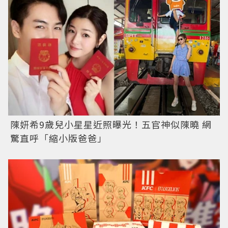
陳妍希9歲兒小星星近照曝光！五官神似陳曉 網
驚直呼「縮小版爸爸」