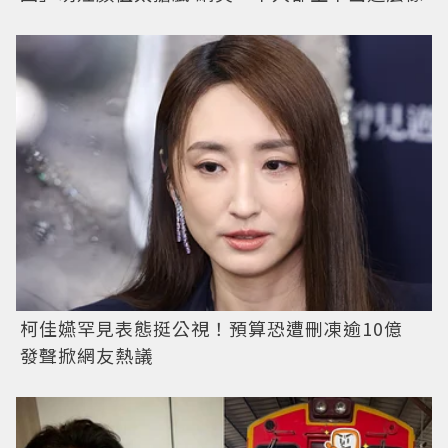
柯佳嬿罕見表態挺公視！預算恐遭刪凍逾10億
發聲掀網友熱議