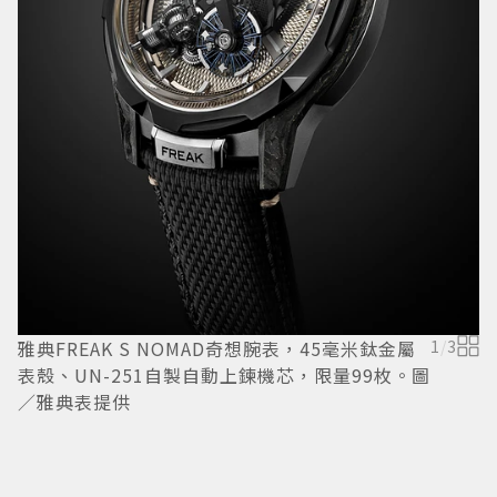
雅典FREAK S NOMAD奇想腕表，45毫米鈦金屬
1
/
3
雅
表殼、UN-251自製自動上鍊機芯，限量99枚。圖
表
／雅典表提供