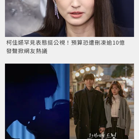
柯佳嬿罕見表態挺公視！預算恐遭刪凍逾10億
發聲掀網友熱議