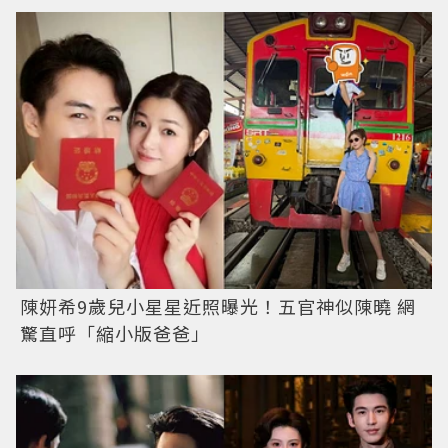
陳妍希9歲兒小星星近照曝光！五官神似陳曉 網
驚直呼「縮小版爸爸」