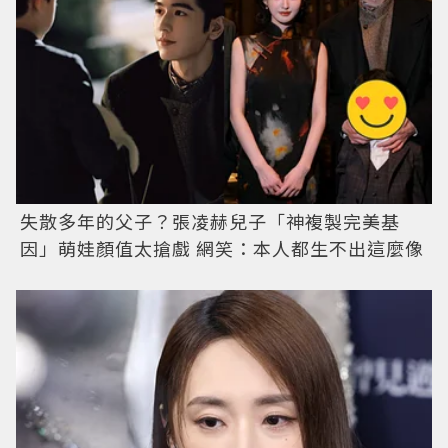
失散多年的父子？張凌赫兒子「神複製完美基
因」萌娃顏值太搶戲 網笑：本人都生不出這麼像