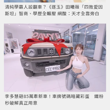
清純學霸人設翻車？《逐玉》田曦薇「四敗愛因
斯坦」智商、學歷全輾壓 網酸：天才全靠旁白
李多慧砸85萬牽新車！車牌號碼暗藏彩蛋 鐵粉
秒破解真正用意