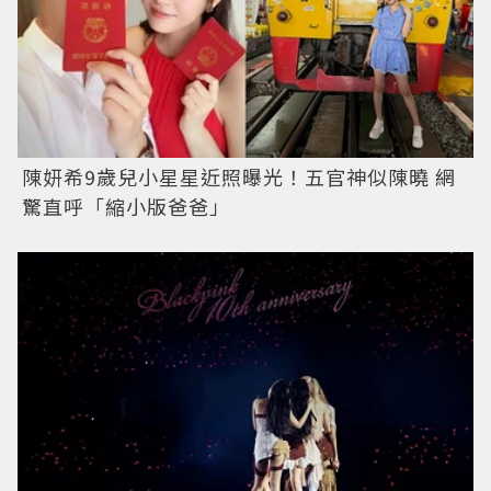
陳妍希9歲兒小星星近照曝光！五官神似陳曉 網
驚直呼「縮小版爸爸」