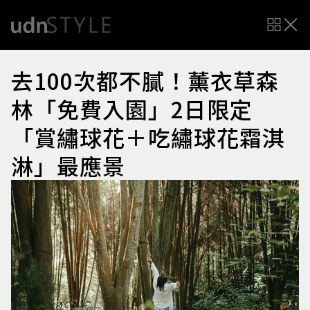
去100次都不膩！薰衣草森
林「免費入園」2日限定
「賞繡球花＋吃繡球花霜淇
淋」最應景