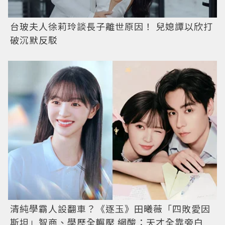
台玻夫人徐莉玲談長子離世原因！ 兒媳譚以欣打
破沉默反駁
清純學霸人設翻車？《逐玉》田曦薇「四敗愛因
斯坦」智商、學歷全輾壓 網酸：天才全靠旁白