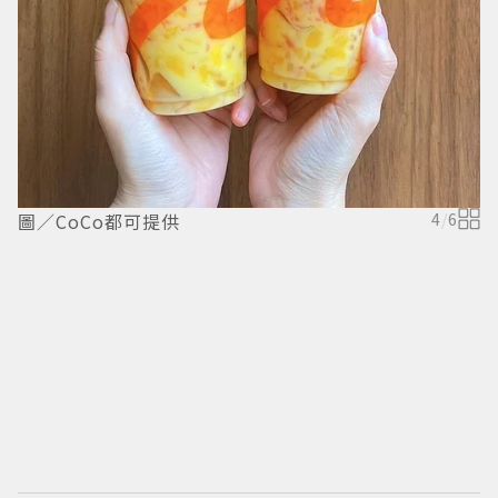
圖
圖／CoCo都可提供
4
/
6