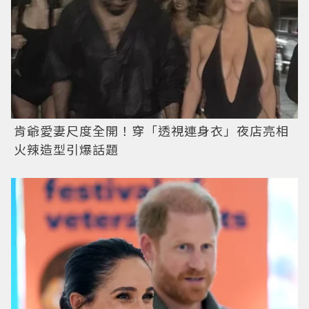
肯爺愛妻尺度全開！穿「透視連身衣」夜店亮相
火辣造型引爆話題