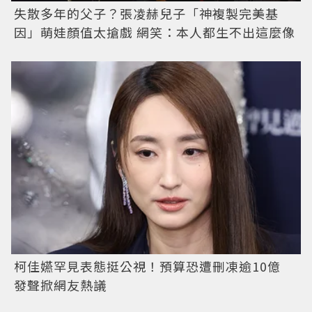
失散多年的父子？張凌赫兒子「神複製完美基
因」萌娃顏值太搶戲 網笑：本人都生不出這麼像
柯佳嬿罕見表態挺公視！預算恐遭刪凍逾10億
發聲掀網友熱議