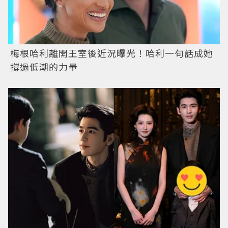
梅根哈利離開王室後近況曝光！哈利一句話成她
撐過低潮的力量