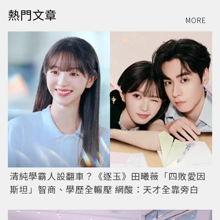
熱門文章
MORE
清純學霸人設翻車？《逐玉》田曦薇「四敗愛因
斯坦」智商、學歷全輾壓 網酸：天才全靠旁白