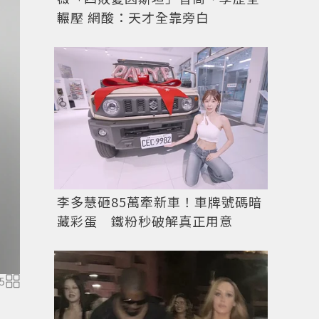
輾壓 網酸：天才全靠旁白
李多慧砸85萬牽新車！車牌號碼暗
藏彩蛋 鐵粉秒破解真正用意
SWATCH全球CEO、Alain Villard (右) 分享
5