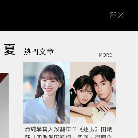
、夏
熱門文章
MORE
清純學霸人設翻車？《逐玉》田曦
薇「四敗愛因斯坦」智商、學歷全