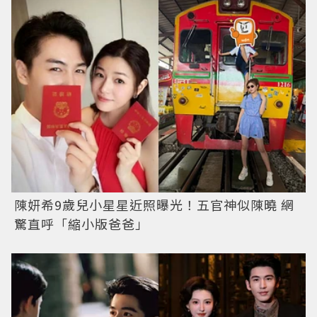
陳妍希9歲兒小星星近照曝光！五官神似陳曉 網
驚直呼「縮小版爸爸」