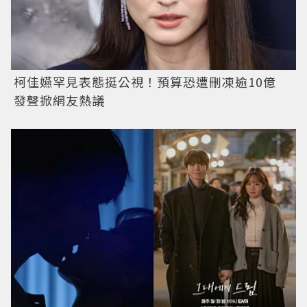
柯佳嬿罕見表態挺公視！預算恐遭刪凍逾10億
發聲掀網友熱議