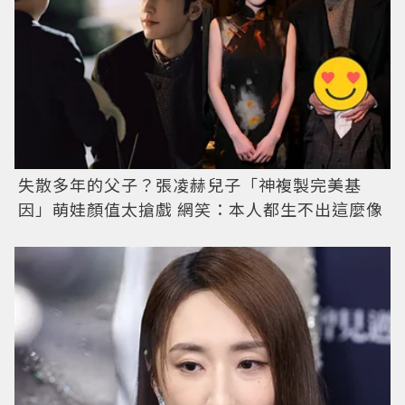
失散多年的父子？張凌赫兒子「神複製完美基
因」萌娃顏值太搶戲 網笑：本人都生不出這麼像