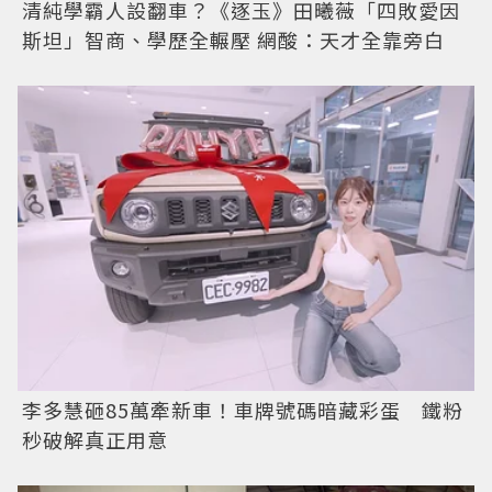
清純學霸人設翻車？《逐玉》田曦薇「四敗愛因
斯坦」智商、學歷全輾壓 網酸：天才全靠旁白
李多慧砸85萬牽新車！車牌號碼暗藏彩蛋 鐵粉
秒破解真正用意