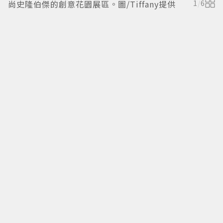
尚史隆伯傑的創意花園展區。圖/Tiffany提供
1
/
6