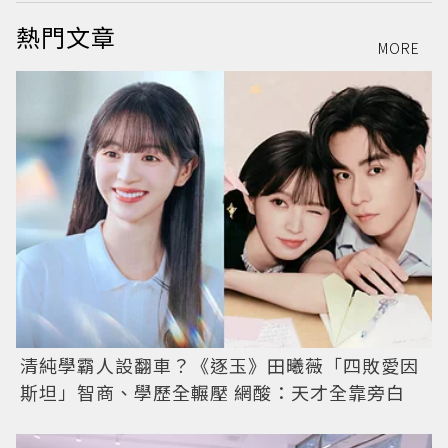
熱門文章
MORE
清純學霸人設翻車？《逐玉》田曦薇「四敗愛因
斯坦」智商、學歷全輾壓 網酸：天才全靠旁白