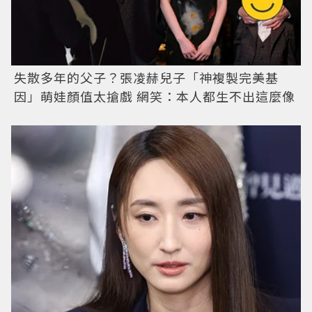
失散多年的父子？張凌赫兒子「神複製完美基
因」萌娃顏值太搶戲 網笑：本人都生不出這麼像