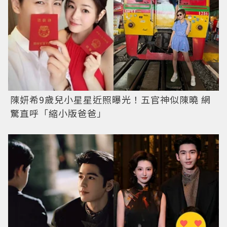
陳妍希9歲兒小星星近照曝光！五官神似陳曉 網
驚直呼「縮小版爸爸」