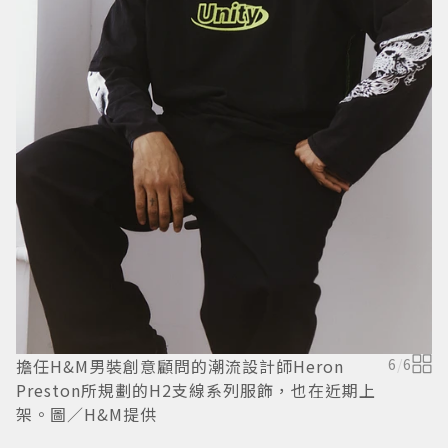
是
海
／
擔任H&M男裝創意顧問的潮流設計師Heron
6
/
6
Preston所規劃的H2支線系列服飾，也在近期上
架。圖／H&M提供