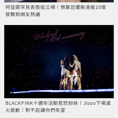
柯佳嬿罕見表態挺公視！預算恐遭刪凍逾10億
發聲掀網友熱議
BLACKPINK十週年活動惹怒粉絲！Jisoo下場滅
火道歉：對不起讓你們失望