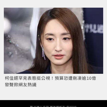
柯佳嬿罕見表態挺公視！預算恐遭刪凍逾10億
發聲掀網友熱議