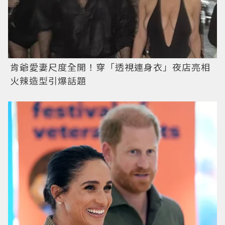
肯爺愛妻尺度全開！穿「透視連身衣」夜店亮相
火辣造型引爆話題