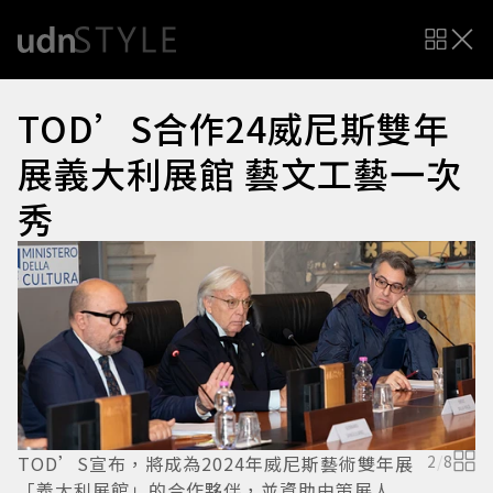
TOD’S合作24威尼斯雙年
展義大利展館 藝文工藝一次
秀
TOD’S宣布，將成為2024年威尼斯藝術雙年展
2
/
8
「義大利展館」的合作夥伴，並資助由策展人