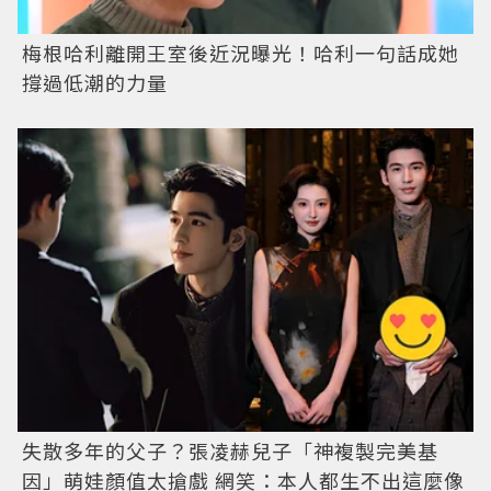
梅根哈利離開王室後近況曝光！哈利一句話成她
撐過低潮的力量
失散多年的父子？張凌赫兒子「神複製完美基
因」萌娃顏值太搶戲 網笑：本人都生不出這麼像