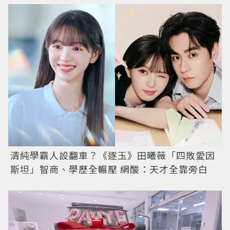
清純學霸人設翻車？《逐玉》田曦薇「四敗愛因
斯坦」智商、學歷全輾壓 網酸：天才全靠旁白