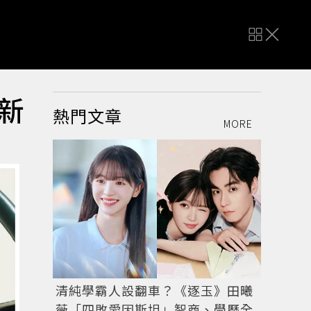
新
熱門文章
MORE
清純學霸人設翻車？《逐玉》田曦
薇「四敗愛因斯坦」智商、學歷全