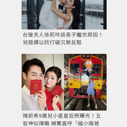
台玻夫人徐莉玲談長子離世原因！
兒媳譚以欣打破沉默反駁
Extreme 3.0手拿包除了隨手執取、接上背帶後還
陳妍希9歲兒小星星近照曝光！五
官神似陳曉 網驚直呼「縮小版爸