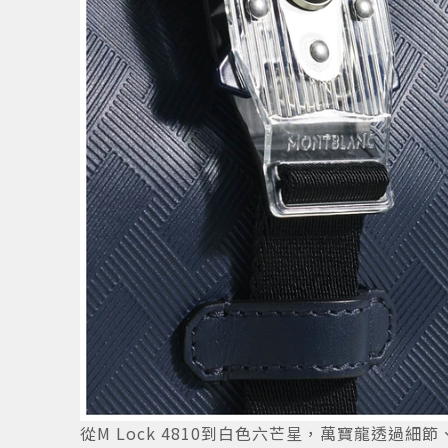
從M Lock 4810到白色六芒星，萬寶龍透