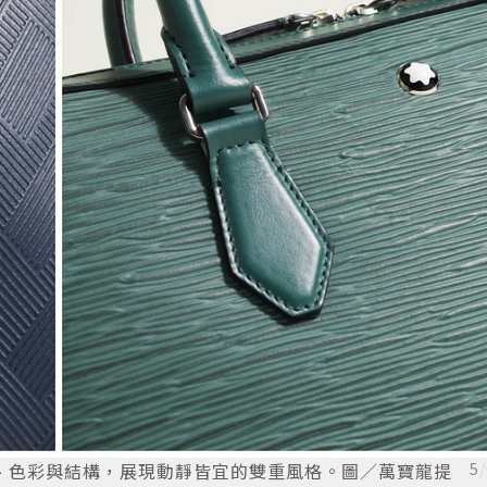
過細節、色彩與結構，展現動靜皆宜的雙重風格。圖／萬寶龍提
5
/