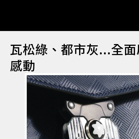
瓦松綠、都市灰...全
感動