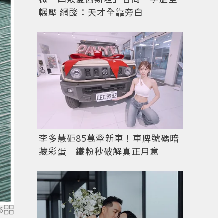
輾壓 網酸：天才全靠旁白
李多慧砸85萬牽新車！車牌號碼暗
藏彩蛋 鐵粉秒破解真正用意
6