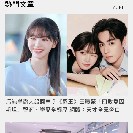
熱門文章
MORE
清純學霸人設翻車？《逐玉》田曦薇「四敗愛因
斯坦」智商、學歷全輾壓 網酸：天才全靠旁白