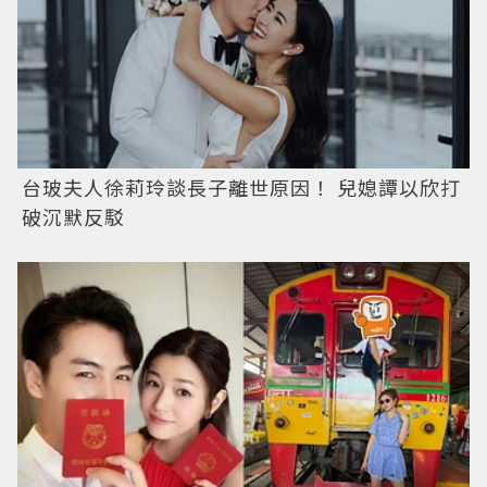
台玻夫人徐莉玲談長子離世原因！ 兒媳譚以欣打
破沉默反駁