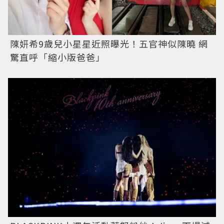
陳妍希9歲兒小星星近照曝光！五官神似陳曉 網
驚直呼「縮小版爸爸」