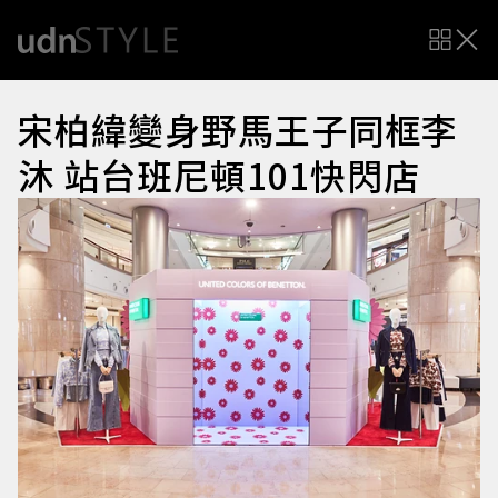
宋柏緯變身野馬王子同框李
沐 站台班尼頓101快閃店