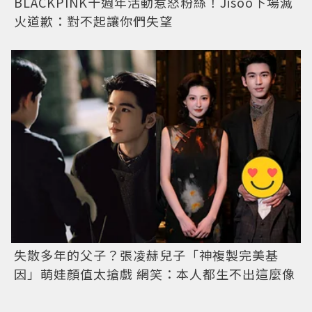
BLACKPINK十週年活動惹怒粉絲！Jisoo下場滅
火道歉：對不起讓你們失望
失散多年的父子？張凌赫兒子「神複製完美基
因」萌娃顏值太搶戲 網笑：本人都生不出這麼像