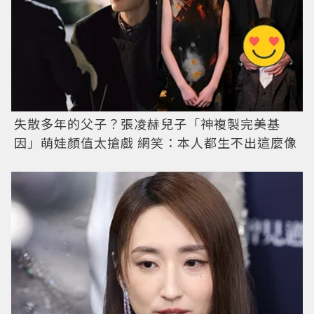
失散多年的父子？張凌赫兒子「神複製完美基
因」萌娃顏值太搶戲 網笑：本人都生不出這麼像