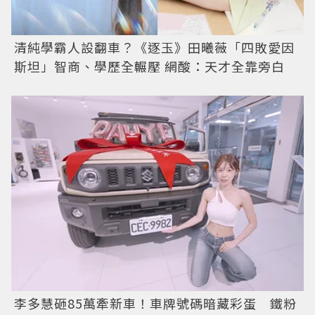
清純學霸人設翻車？《逐玉》田曦薇「四敗愛因
斯坦」智商、學歷全輾壓 網酸：天才全靠旁白
李多慧砸85萬牽新車！車牌號碼暗藏彩蛋 鐵粉