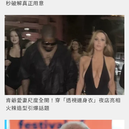
秒破解真正用意
肯爺愛妻尺度全開！穿「透視連身衣」夜店亮相
火辣造型引爆話題