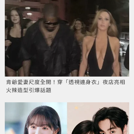
肯爺愛妻尺度全開！穿「透視連身衣」夜店亮相
火辣造型引爆話題