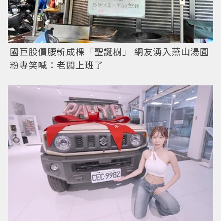
國巨股價腰斬成棵「聖誕樹」 網友湧入燕山湯圓
粉專笑喊：老闆上班了