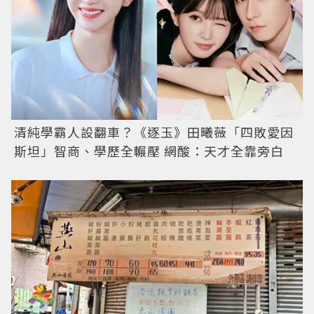
清純學霸人設翻車？《逐玉》田曦薇「四敗愛因
斯坦」智商、學歷全輾壓 網酸：天才全靠旁白