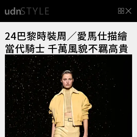
24巴黎時裝周／愛馬仕描繪
當代騎士 千萬風貌不羈高貴