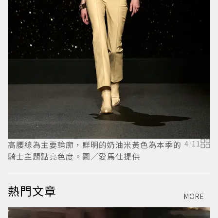
高腰線為主要輪廓，鮮明的奶油米黃色為本季的
4
/
11
騎士主題點亮色度。圖／愛馬仕提供
熱門文章
MORE