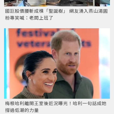
國巨股價腰斬成棵「聖誕樹」 網友湧入燕山湯圓
粉專笑喊：老闆上班了
梅根哈利離開王室後近況曝光！哈利一句話成她
撐過低潮的力量