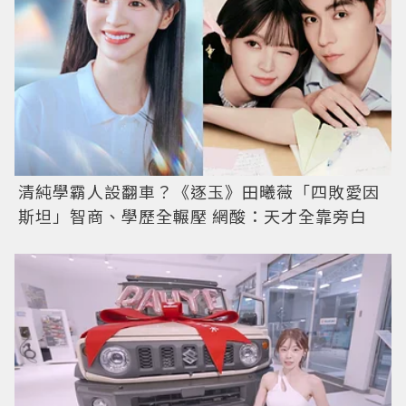
清純學霸人設翻車？《逐玉》田曦薇「四敗愛因
斯坦」智商、學歷全輾壓 網酸：天才全靠旁白