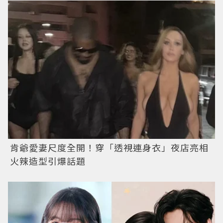
肯爺愛妻尺度全開！穿「透視連身衣」夜店亮相
火辣造型引爆話題