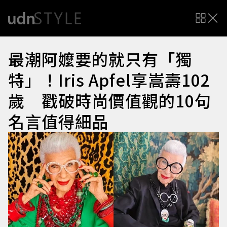
最潮阿嬤要的就只有「獨
特」！Iris Apfel享嵩壽102
歲 戳破時尚價值觀的10句
名言值得細品