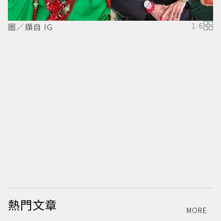
圖／擷自 IG
1
/
6
圖
熱門文章
MORE