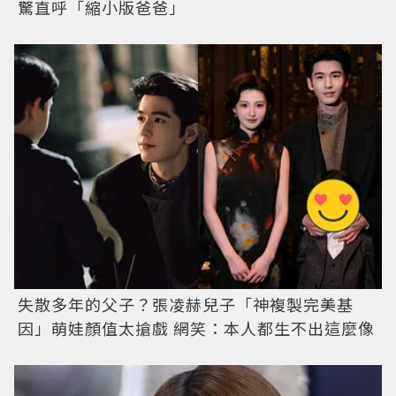
驚直呼「縮小版爸爸」
失散多年的父子？張凌赫兒子「神複製完美基
因」萌娃顏值太搶戲 網笑：本人都生不出這麼像