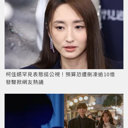
柯佳嬿罕見表態挺公視！預算恐遭刪凍逾10億
發聲掀網友熱議