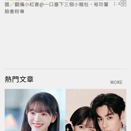
圖／翻攝小紅書@一口塞下三個小籠包、裕珍馨
1
/
4
臉書粉專
熱門文章
MORE