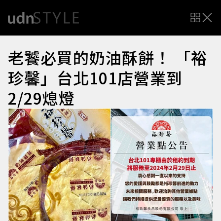
老饕必買的奶油酥餅！ 「裕
珍馨」台北101店營業到
2/29熄燈