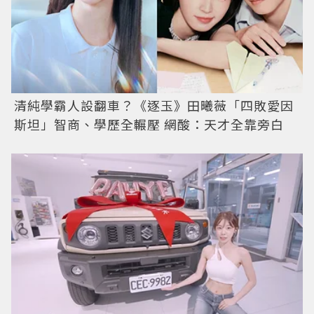
清純學霸人設翻車？《逐玉》田曦薇「四敗愛因
斯坦」智商、學歷全輾壓 網酸：天才全靠旁白