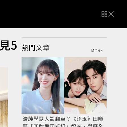
見5
熱門文章
MORE
清純學霸人設翻車？《逐玉》田曦
薇「四敗愛因斯坦」智商、學歷全