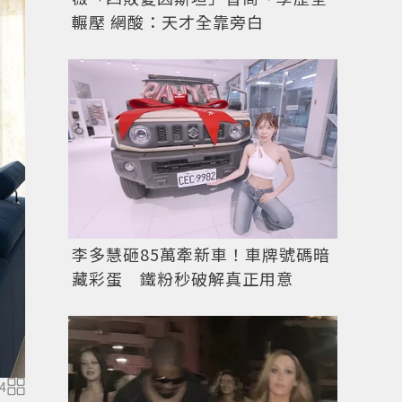
輾壓 網酸：天才全靠旁白
李多慧砸85萬牽新車！車牌號碼暗
藏彩蛋 鐵粉秒破解真正用意
開門不對窗。圖／摘自pexels
4