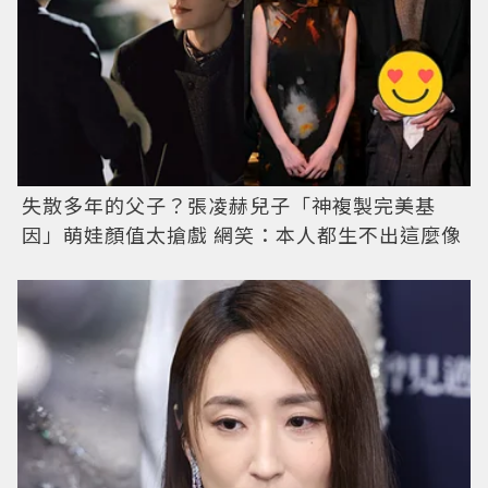
失散多年的父子？張凌赫兒子「神複製完美基
因」萌娃顏值太搶戲 網笑：本人都生不出這麼像