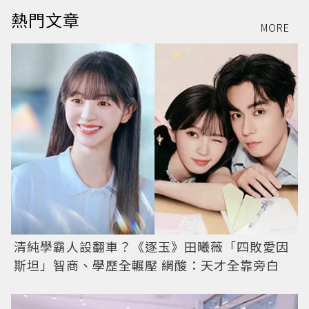
熱門文章
MORE
清純學霸人設翻車？《逐玉》田曦薇「四敗愛因
斯坦」智商、學歷全輾壓 網酸：天才全靠旁白