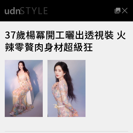
37歲楊冪開工曬出透視裝 火
辣零贅肉身材超級狂