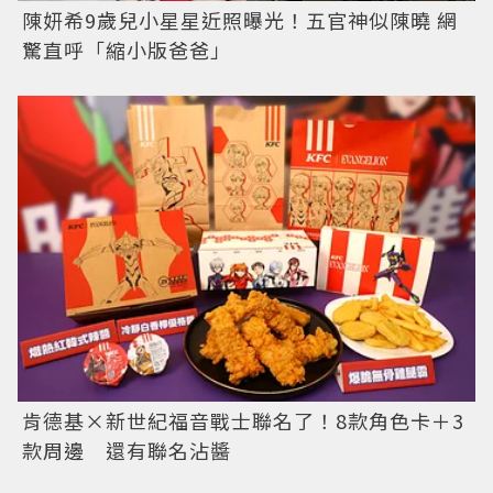
陳妍希9歲兒小星星近照曝光！五官神似陳曉 網
驚直呼「縮小版爸爸」
肯德基×新世紀福音戰士聯名了！8款角色卡＋3
款周邊 還有聯名沾醬