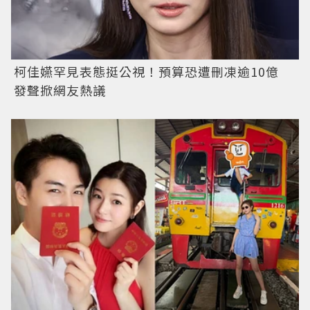
柯佳嬿罕見表態挺公視！預算恐遭刪凍逾10億
發聲掀網友熱議