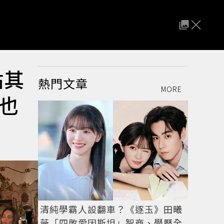
點其
熱門文章
MORE
也
清純學霸人設翻車？《逐玉》田曦
薇「四敗愛因斯坦」智商、學歷全