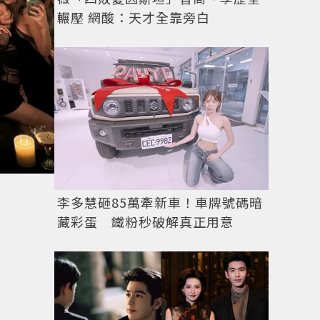
輾壓 網酸：天才全靠旁白
李多慧砸85萬牽新車！車牌號碼暗
藏彩蛋 鐵粉秒破解真正用意