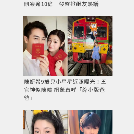
刪凍逾10億 發聲掀網友熱議
陳妍希9歲兒小星星近照曝光！五
官神似陳曉 網驚直呼「縮小版爸
爸」