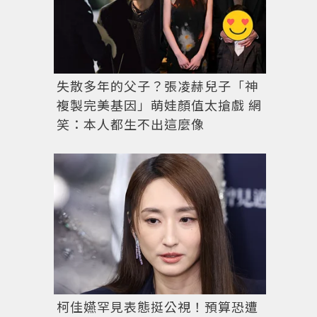
失散多年的父子？張凌赫兒子「神
複製完美基因」萌娃顏值太搶戲 網
笑：本人都生不出這麼像
柯佳嬿罕見表態挺公視！預算恐遭