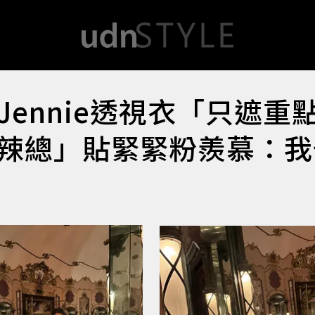
ennie透視衣「只遮重
辣總」貼緊緊粉羨慕：我