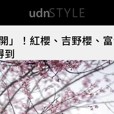
開」！紅櫻、吉野櫻、富
得到