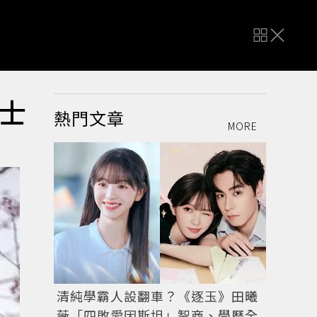
士
熱門文章
MORE
清純學霸人設翻車？《逐玉》田曦
薇「四敗愛因斯坦」智商、學歷全