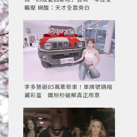
輾壓 網酸：天才全靠旁白
李多慧砸85萬牽新車！車牌號碼暗
藏彩蛋 鐵粉秒破解真正用意
圖／Ig網友
molly888666
授權