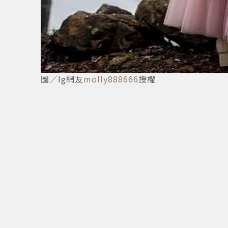
4
/
5
圖／Ig網友
molly888666
授權