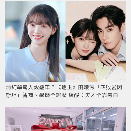
清純學霸人設翻車？《逐玉》田曦薇「四敗愛因
斯坦」智商、學歷全輾壓 網酸：天才全靠旁白