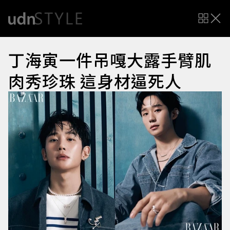
丁海寅一件吊嘎大露手臂肌
肉秀珍珠 這身材逼死人