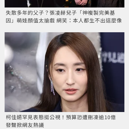
失散多年的父子？張凌赫兒子「神複製完美基
因」萌娃顏值太搶戲 網笑：本人都生不出這麼像
柯佳嬿罕見表態挺公視！預算恐遭刪凍逾10億
發聲掀網友熱議