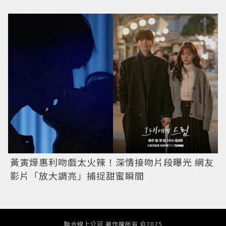
黃寅燁惠利吻戲太火辣！深情接吻片段曝光 網友
影片「放大調亮」捕捉甜蜜瞬間
聯合線上公司 著作權所有 ©2025