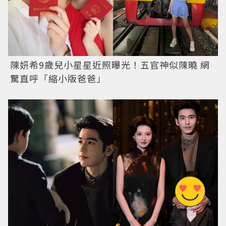
陳妍希9歲兒小星星近照曝光！五官神似陳曉 網
驚直呼「縮小版爸爸」