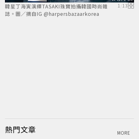
韓星丁海寅演繹TASAKI珠寶拍攝韓國時尚雜
1
/
13
誌。圖／摘自IG @harpersbazaarkorea
韓
誌
熱門文章
MORE