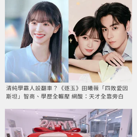
清純學霸人設翻車？《逐玉》田曦薇「四敗愛因
斯坦」智商、學歷全輾壓 網酸：天才全靠旁白