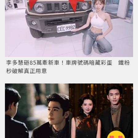
李多慧砸85萬牽新車！車牌號碼暗藏彩蛋 鐵粉
秒破解真正用意