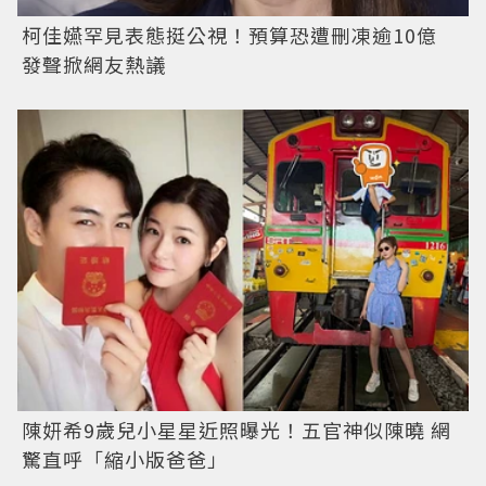
柯佳嬿罕見表態挺公視！預算恐遭刪凍逾10億
發聲掀網友熱議
陳妍希9歲兒小星星近照曝光！五官神似陳曉 網
驚直呼「縮小版爸爸」