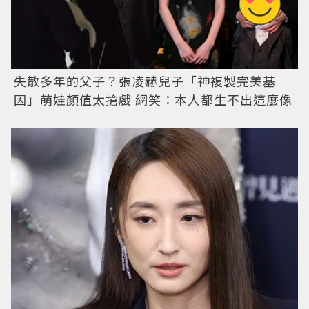
失散多年的父子？張凌赫兒子「神複製完美基
因」萌娃顏值太搶戲 網笑：本人都生不出這麼像