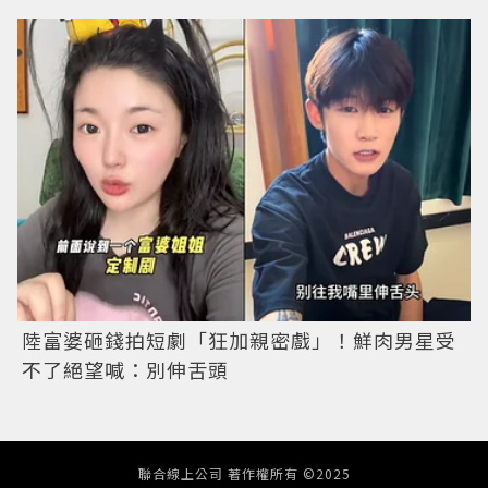
陸富婆砸錢拍短劇「狂加親密戲」！鮮肉男星受
不了絕望喊：別伸舌頭
聯合線上公司 著作權所有 ©2025