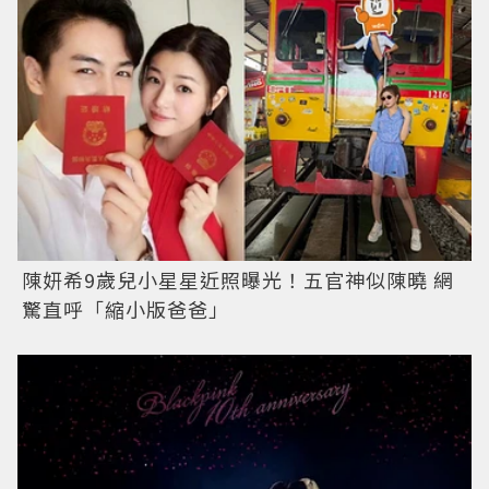
陳妍希9歲兒小星星近照曝光！五官神似陳曉 網
驚直呼「縮小版爸爸」