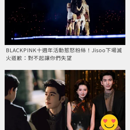
BLACKPINK十週年活動惹怒粉絲！Jisoo下場滅
火道歉：對不起讓你們失望