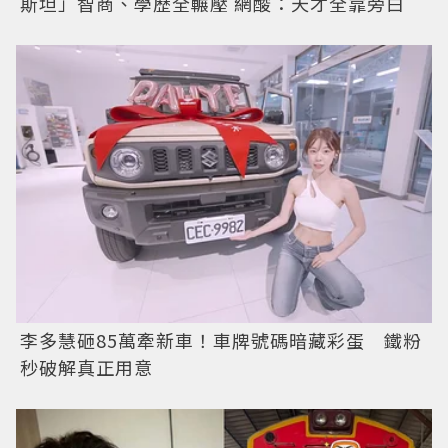
斯坦」智商、學歷全輾壓 網酸：天才全靠旁白
李多慧砸85萬牽新車！車牌號碼暗藏彩蛋 鐵粉
秒破解真正用意