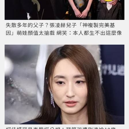
失散多年的父子？張凌赫兒子「神複製完美基
因」萌娃顏值太搶戲 網笑：本人都生不出這麼像