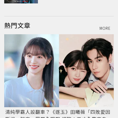
熱門文章
MORE
清純學霸人設翻車？《逐玉》田曦薇「四敗愛因