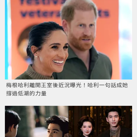
梅根哈利離開王室後近況曝光！哈利一句話成她
撐過低潮的力量