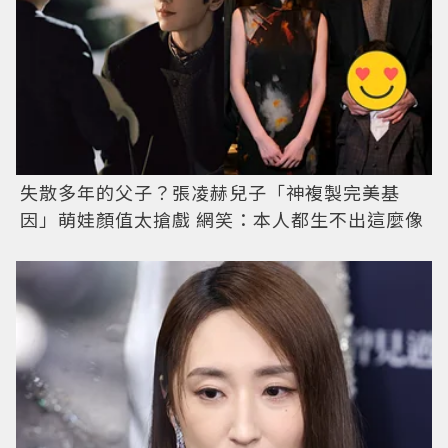
失散多年的父子？張凌赫兒子「神複製完美基
因」萌娃顏值太搶戲 網笑：本人都生不出這麼像