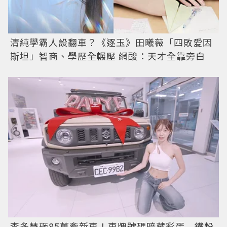
清純學霸人設翻車？《逐玉》田曦薇「四敗愛因
斯坦」智商、學歷全輾壓 網酸：天才全靠旁白
李多慧砸85萬牽新車！車牌號碼暗藏彩蛋 鐵粉