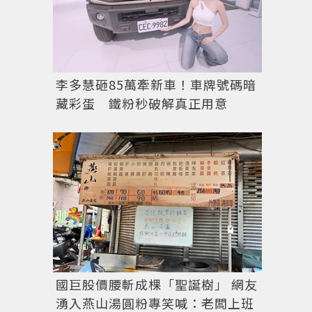
示意圖。圖／全家便利商店提供
李多慧砸85萬牽新車！車牌號碼暗
藏彩蛋 鐵粉秒破解真正用意
國巨股價腰斬成棵「聖誕樹」 網友
湧入燕山湯圓粉專笑喊：老闆上班