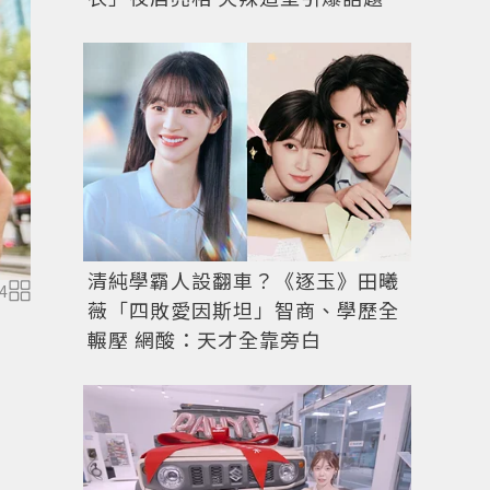
清純學霸人設翻車？《逐玉》田曦
4
薇「四敗愛因斯坦」智商、學歷全
輾壓 網酸：天才全靠旁白