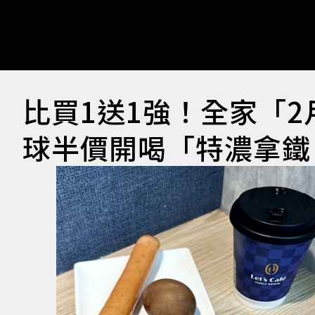
比買1送1強！全家「2
球半價開喝「特濃拿鐵