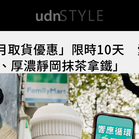
月取貨優惠」限時10天
、厚濃靜岡抹茶拿鐵」