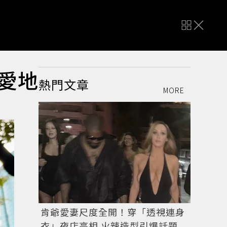
 愛地
熱門文章
MORE
肯爺愛妻尺度全開！穿「透視連身
衣」夜店亮相 火辣造型引爆話題