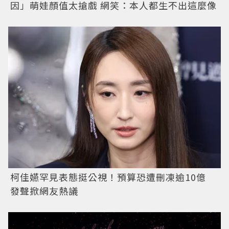
因」萌娃顏值太搶戲 網笑：本人都生不出這麼像
柯佳嬿罕見表態挺公視！預算恐遭刪凍逾10億
發聲掀網友熱議