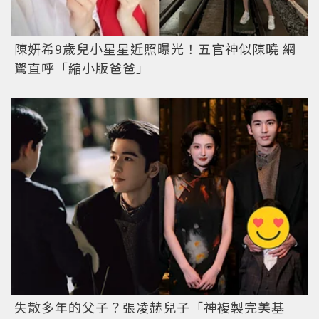
陳妍希9歲兒小星星近照曝光！五官神似陳曉 網
驚直呼「縮小版爸爸」
失散多年的父子？張凌赫兒子「神複製完美基