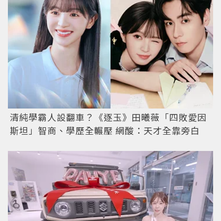
清純學霸人設翻車？《逐玉》田曦薇「四敗愛因
斯坦」智商、學歷全輾壓 網酸：天才全靠旁白