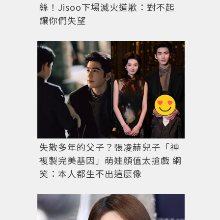
絲！Jisoo下場滅火道歉：對不起
Calvin Klein龍年新春限定系列緊身彈性四角內褲，1,680
讓你們失望
失散多年的父子？張凌赫兒子「神
複製完美基因」萌娃顏值太搶戲 網
笑：本人都生不出這麼像