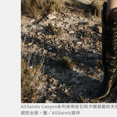
出強烈
3
/
9
AllSaints Canyon系列採用岩石和夕陽
感的女裝。圖／AllSaints提供