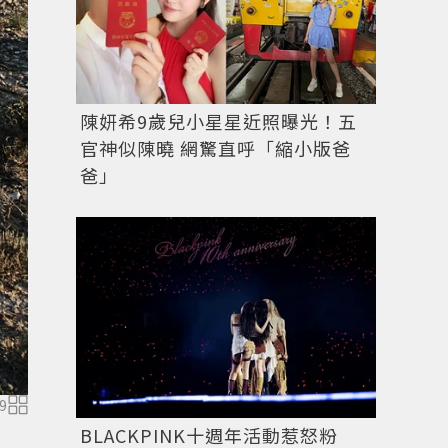
陳妍希9歲兒小星星近照曝光！五
官神似陳曉 網驚直呼「縮小版爸
爸」
9
BLACKPINK十週年活動惹怒粉