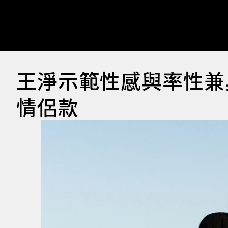
王淨示範性感與率性兼
情侶款