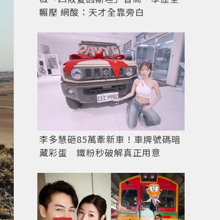
輾壓 網酸：天才全靠旁白
李多慧砸85萬牽新車！車牌號碼暗
藏彩蛋 鐵粉秒破解真正用意