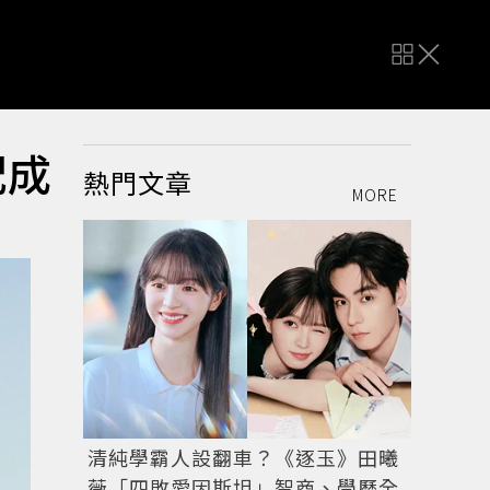
配成
熱門文章
MORE
清純學霸人設翻車？《逐玉》田曦
薇「四敗愛因斯坦」智商、學歷全