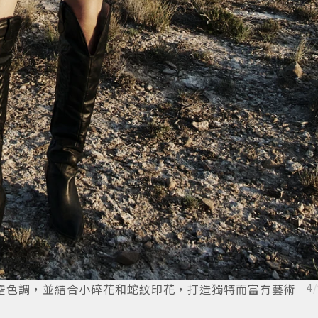
漸變的天空色調，並結合小碎花和蛇紋印花，打造獨特而富有藝術
4
/