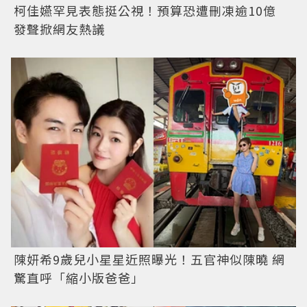
柯佳嬿罕見表態挺公視！預算恐遭刪凍逾10億
發聲掀網友熱議
陳妍希9歲兒小星星近照曝光！五官神似陳曉 網
驚直呼「縮小版爸爸」