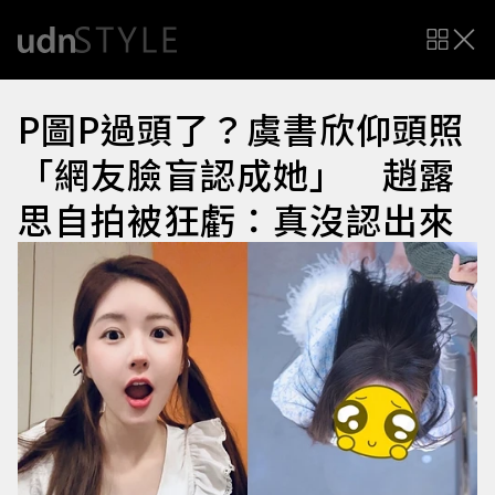
P圖P過頭了？虞書欣仰頭照
「網友臉盲認成她」 趙露
思自拍被狂虧：真沒認出來