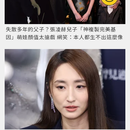
失散多年的父子？張凌赫兒子「神複製完美基
因」萌娃顏值太搶戲 網笑：本人都生不出這麼像