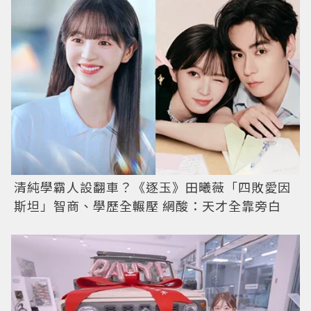
清純學霸人設翻車？《逐玉》田曦薇「四敗愛因
斯坦」智商、學歷全輾壓 網酸：天才全靠旁白