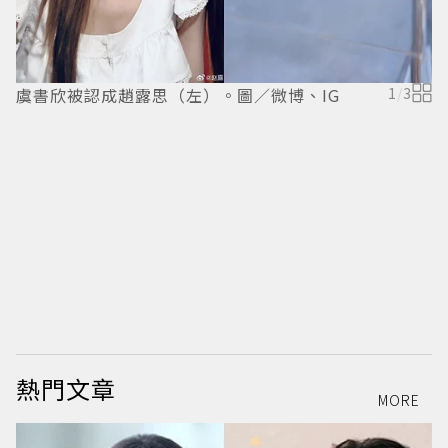
虞書欣被認成趙露思（左）。圖／微博、IG
1
/
3
虞
熱門文章
MORE