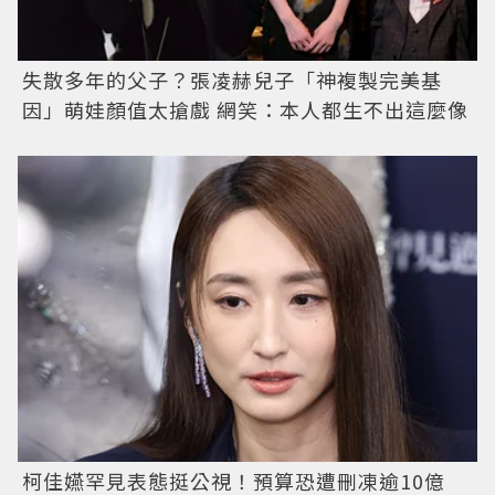
失散多年的父子？張凌赫兒子「神複製完美基
因」萌娃顏值太搶戲 網笑：本人都生不出這麼像
柯佳嬿罕見表態挺公視！預算恐遭刪凍逾10億