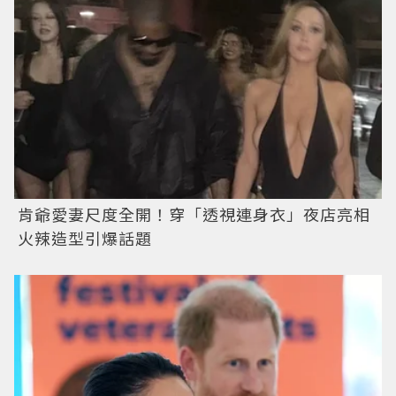
肯爺愛妻尺度全開！穿「透視連身衣」夜店亮相
火辣造型引爆話題