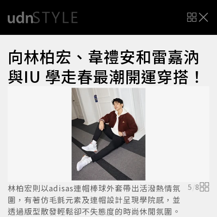
向林柏宏、韋禮安和雷嘉汭
與IU 學走春最潮開運穿搭！
林柏宏則以adisas連帽棒球外套帶出活潑熱情氛
5
/
8
歌
圍，有著仿毛氈元素及連帽設計呈現學院感，並
透過版型散發輕鬆卻不失態度的時尚休閒氛圍。
應