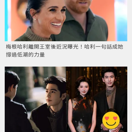
梅根哈利離開王室後近況曝光！哈利一句話成她
撐過低潮的力量