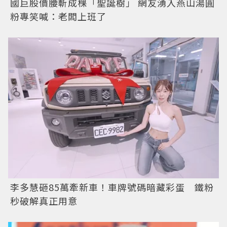
國巨股價腰斬成棵「聖誕樹」 網友湧入燕山湯圓
粉專笑喊：老闆上班了
李多慧砸85萬牽新車！車牌號碼暗藏彩蛋 鐵粉
秒破解真正用意