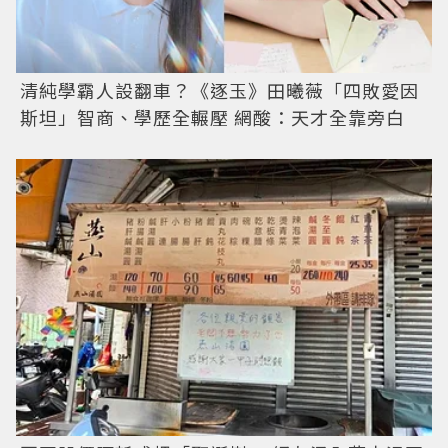
清純學霸人設翻車？《逐玉》田曦薇「四敗愛因
斯坦」智商、學歷全輾壓 網酸：天才全靠旁白