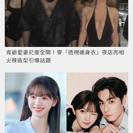
肯爺愛妻尺度全開！穿「透視連身衣」夜店亮相
火辣造型引爆話題