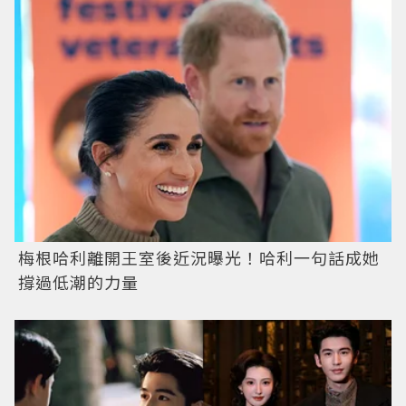
梅根哈利離開王室後近況曝光！哈利一句話成她
撐過低潮的力量