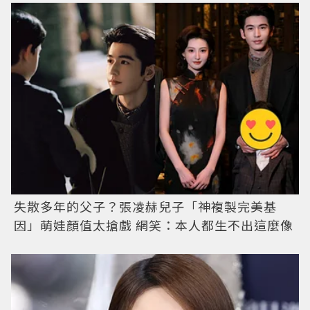
失散多年的父子？張凌赫兒子「神複製完美基
因」萌娃顏值太搶戲 網笑：本人都生不出這麼像