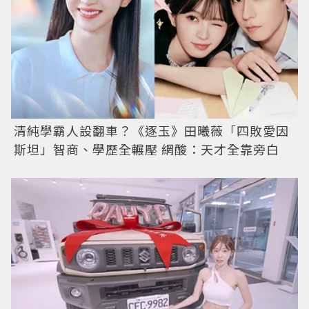
清純學霸人設翻車？《逐玉》田曦薇「四敗愛因
斯坦」智商、學歷全輾壓 網酸：天才全靠旁白