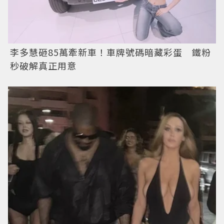
李多慧砸85萬牽新車！車牌號碼暗藏彩蛋 鐵粉
秒破解真正用意