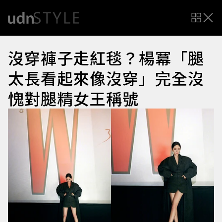
沒穿褲子走紅毯？楊冪「腿
太長看起來像沒穿」完全沒
愧對腿精女王稱號