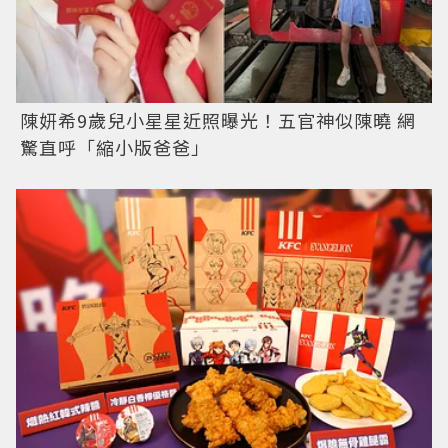
陳妍希9歲兒小星星近照曝光！五官神似陳曉 網
驚直呼「縮小版爸爸」