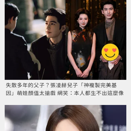
失散多年的父子？張凌赫兒子「神複製完美基
因」萌娃顏值太搶戲 網笑：本人都生不出這麼像