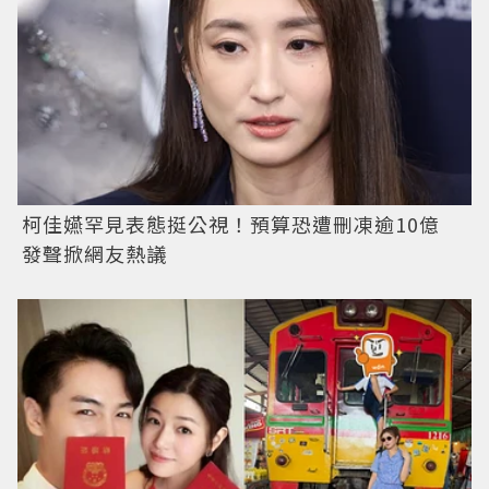
柯佳嬿罕見表態挺公視！預算恐遭刪凍逾10億
發聲掀網友熱議