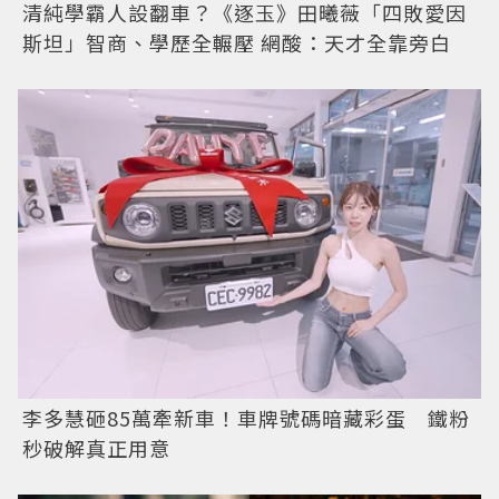
清純學霸人設翻車？《逐玉》田曦薇「四敗愛因
斯坦」智商、學歷全輾壓 網酸：天才全靠旁白
李多慧砸85萬牽新車！車牌號碼暗藏彩蛋 鐵粉
秒破解真正用意