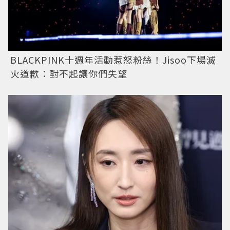
BLACKPINK十週年活動惹怒粉絲！Jisoo下場滅
火道歉：對不起讓你們失望