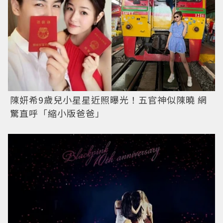
陳妍希9歲兒小星星近照曝光！五官神似陳曉 網
驚直呼「縮小版爸爸」