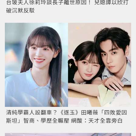
台玻夫人徐莉玲談長子離世原因！ 兒媳譚以欣打
破沉默反駁
清純學霸人設翻車？《逐玉》田曦薇「四敗愛因
斯坦」智商、學歷全輾壓 網酸：天才全靠旁白