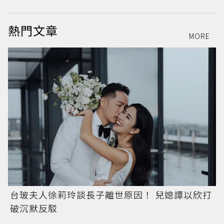
熱門文章
MORE
台玻夫人徐莉玲談長子離世原因！ 兒媳譚以欣打
破沉默反駁