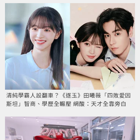
清純學霸人設翻車？《逐玉》田曦薇「四敗愛因
斯坦」智商、學歷全輾壓 網酸：天才全靠旁白