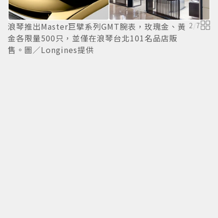
浪琴推出Master巨擘系列GMT腕表，玫瑰金、黃
2
/
7
金各限量500只，並僅在浪琴台北101名品店販
售。圖／Longines提供
L
量