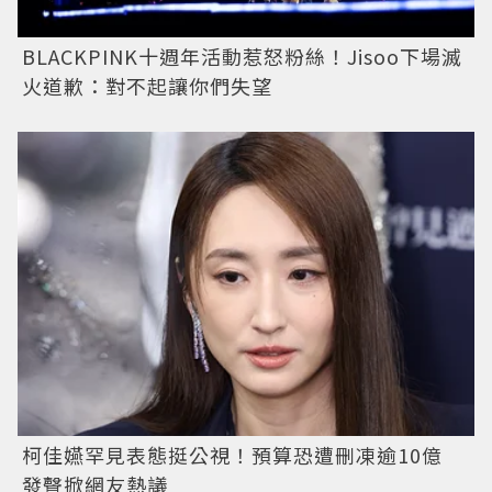
BLACKPINK十週年活動惹怒粉絲！Jisoo下場滅
火道歉：對不起讓你們失望
柯佳嬿罕見表態挺公視！預算恐遭刪凍逾10億
發聲掀網友熱議