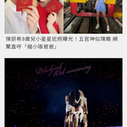
陳妍希9歲兒小星星近照曝光！五官神似陳曉 網
驚直呼「縮小版爸爸」