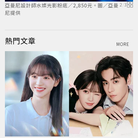
亞曼尼設計師水燦光影粉底／2,850元。圖／亞曼
2
/
3
尼提供
熱門文章
MORE