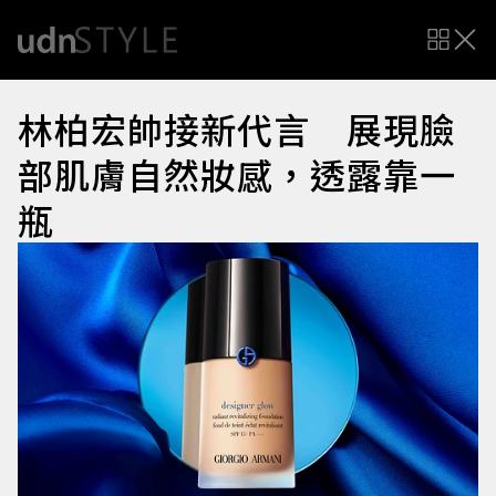
林柏宏帥接新代言 展現臉
部肌膚自然妝感，透露靠一
瓶