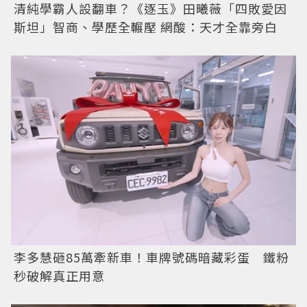
清純學霸人設翻車？《逐玉》田曦薇「四敗愛因
斯坦」智商、學歷全輾壓 網酸：天才全靠旁白
李多慧砸85萬牽新車！車牌號碼暗藏彩蛋 鐵粉
秒破解真正用意