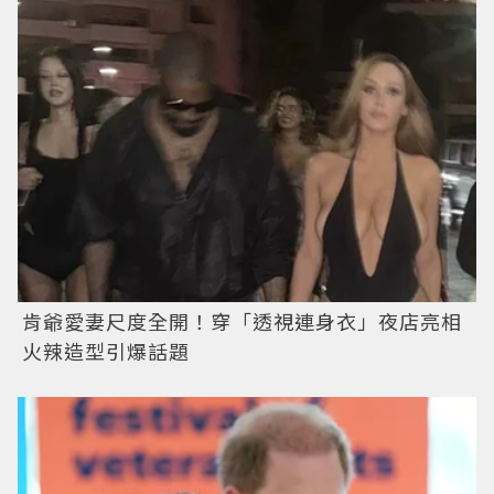
肯爺愛妻尺度全開！穿「透視連身衣」夜店亮相
火辣造型引爆話題