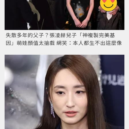
失散多年的父子？張凌赫兒子「神複製完美基
因」萌娃顏值太搶戲 網笑：本人都生不出這麼像