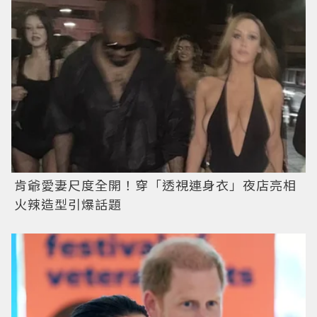
肯爺愛妻尺度全開！穿「透視連身衣」夜店亮相
火辣造型引爆話題