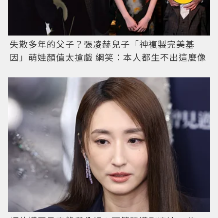
失散多年的父子？張凌赫兒子「神複製完美基
因」萌娃顏值太搶戲 網笑：本人都生不出這麼像