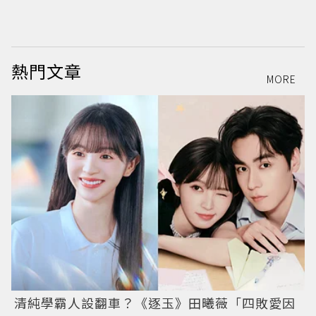
熱門文章
MORE
清純學霸人設翻車？《逐玉》田曦薇「四敗愛因