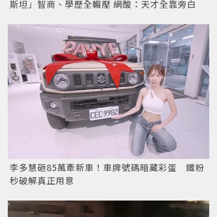
斯坦」智商、學歷全輾壓 網酸：天才全靠旁白
李多慧砸85萬牽新車！車牌號碼暗藏彩蛋 鐵粉
秒破解真正用意