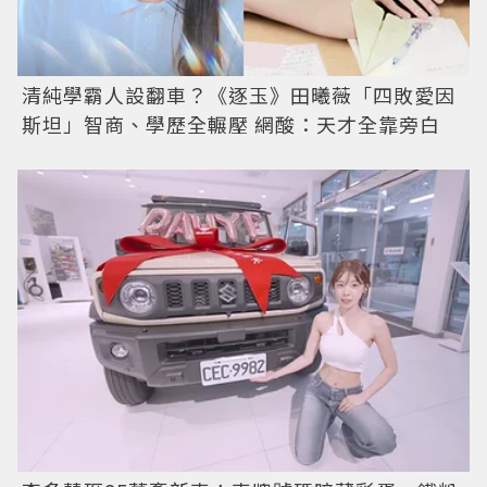
清純學霸人設翻車？《逐玉》田曦薇「四敗愛因
斯坦」智商、學歷全輾壓 網酸：天才全靠旁白