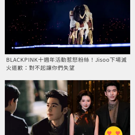
BLACKPINK十週年活動惹怒粉絲！Jisoo下場滅
火道歉：對不起讓你們失望