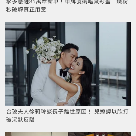
李多慧砸85萬牽新車！車牌號碼暗藏彩蛋 鐵粉
秒破解真正用意
台玻夫人徐莉玲談長子離世原因！ 兒媳譚以欣打
破沉默反駁