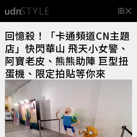
回憶殺！「卡通頻道CN主題
店」快閃華山 飛天小女警、
阿寶老皮、熊熊助陣 巨型扭
蛋機、限定拍貼等你來