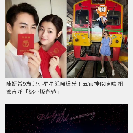
陳妍希9歲兒小星星近照曝光！五官神似陳曉 網
驚直呼「縮小版爸爸」